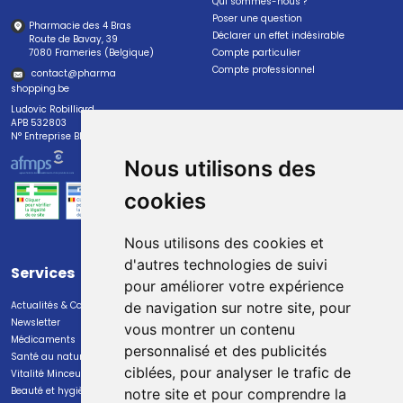
Qui sommes-nous ?
Poser une question
Pharmacie des 4 Bras
Déclarer un effet indésirable
Route de Bavay, 39
7080 Frameries (Belgique)
Compte particulier
Compte professionnel
contact
@
pharma
shopping.be
Ludovic Robilliard
APB 532803
N° Entreprise BE0447.382.113
Nous utilisons des
cookies
Nous utilisons des cookies et
d'autres technologies de suivi
Services
Paiement
pour améliorer votre expérience
Actualités & Conseils
Paiement sécurisé
de navigation sur notre site, pour
Newsletter
vous montrer un contenu
Médicaments
personnalisé et des publicités
Santé au naturel
ciblées, pour analyser le trafic de
Vitalité Minceur Nutrition
Beauté et hygiène
notre site et pour comprendre la