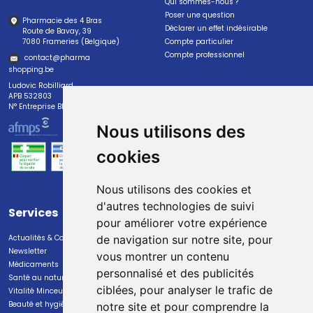
Qui sommes-nous ?
Poser une question
Pharmacie des 4 Bras
Déclarer un effet indésirable
Route de Bavay, 39
7080 Frameries (Belgique)
Compte particulier
Compte professionnel
contact
@
pharma
shopping.be
Ludovic Robilliard
APB 532803
N° Entreprise BE0447.382.113
Nous utilisons des
cookies
Nous utilisons des cookies et
d'autres technologies de suivi
Services
Paiement
pour améliorer votre expérience
Actualités & Conseils
Paiement sécurisé
de navigation sur notre site, pour
Newsletter
vous montrer un contenu
Médicaments
personnalisé et des publicités
Santé au naturel
ciblées, pour analyser le trafic de
Vitalité Minceur Nutrition
Beauté et hygiène
notre site et pour comprendre la