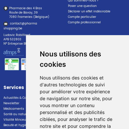
Qui sommes-nous ?
Poser une question
Pharmacie des 4 Bras
Déclarer un effet indésirable
Route de Bavay, 39
7080 Frameries (Belgique)
Compte particulier
Compte professionnel
contact
@
pharma
shopping.be
Ludovic Robilliard
APB 532803
N° Entreprise BE0447.382.113
Nous utilisons des
cookies
Nous utilisons des cookies et
d'autres technologies de suivi
Services
Paiement
pour améliorer votre expérience
Actualités & Conseils
Paiement sécurisé
de navigation sur notre site, pour
Newsletter
vous montrer un contenu
Médicaments
personnalisé et des publicités
Santé au naturel
ciblées, pour analyser le trafic de
Vitalité Minceur Nutrition
Beauté et hygiène
notre site et pour comprendre la