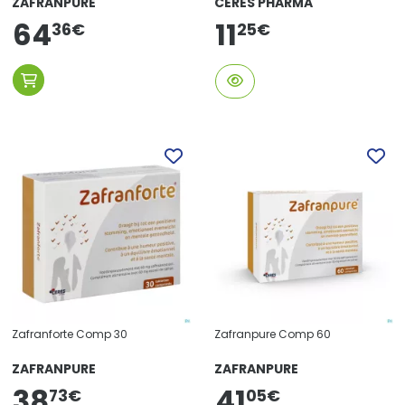
ZAFRANPURE
CERES PHARMA
64
11
25
€
36
€
Zafranforte Comp 30
Zafranpure Comp 60
ZAFRANPURE
ZAFRANPURE
38
41
05
€
73
€