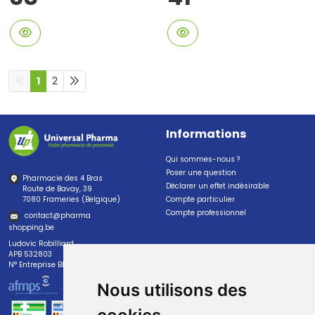
1
2
Informations
Qui sommes-nous ?
Poser une question
Pharmacie des 4 Bras
Déclarer un effet indésirable
Route de Bavay, 39
7080 Frameries (Belgique)
Compte particulier
Compte professionnel
contact
@
pharma
shopping.be
Ludovic Robilliard
APB 532803
N° Entreprise BE0447.382.113
Nous utilisons des