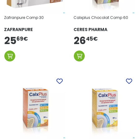
Zafranpure Comp 30
Calxplus Chocolat Comp 60
ZAFRANPURE
CERES PHARMA
25
26
69
€
45
€