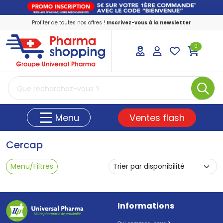
Profiter de toutes nos offres !
Inscrivez-vous à la newsletter
0
PharmaShopping Votre pharmacie en ligne
Ventes flash
Menu
Cercap
Menu/Filtres
Informations