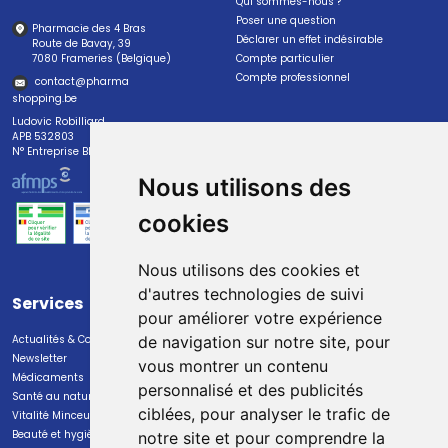
Qui sommes-nous ?
Poser une question
Pharmacie des 4 Bras
Déclarer un effet indésirable
Route de Bavay, 39
7080 Frameries (Belgique)
Compte particulier
Compte professionnel
contact
@
pharma
shopping.be
Ludovic Robilliard
APB 532803
N° Entreprise BE0447.382.113
Nous utilisons des
cookies
Nous utilisons des cookies et
d'autres technologies de suivi
Services
Paiement
pour améliorer votre expérience
Actualités & Conseils
Paiement sécurisé
de navigation sur notre site, pour
Newsletter
vous montrer un contenu
Médicaments
personnalisé et des publicités
Santé au naturel
ciblées, pour analyser le trafic de
Vitalité Minceur Nutrition
Beauté et hygiène
notre site et pour comprendre la