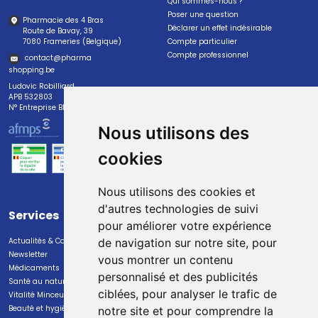
Qui sommes-nous ?
Poser une question
Pharmacie des 4 Bras
Déclarer un effet indésirable
Route de Bavay, 39
7080 Frameries (Belgique)
Compte particulier
Compte professionnel
contact
@
pharma
shopping.be
Ludovic Robilliard
APB 532803
N° Entreprise BE0447.382.113
Nous utilisons des
cookies
Nous utilisons des cookies et
d'autres technologies de suivi
Services
Paiement
pour améliorer votre expérience
Actualités & Conseils
Paiement sécurisé
de navigation sur notre site, pour
Newsletter
vous montrer un contenu
Médicaments
personnalisé et des publicités
Santé au naturel
ciblées, pour analyser le trafic de
Vitalité Minceur Nutrition
Beauté et hygiène
notre site et pour comprendre la