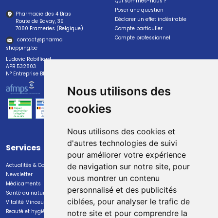
Qui sommes-nous ?
Poser une question
Pharmacie des 4 Bras
Déclarer un effet indésirable
Route de Bavay, 39
7080 Frameries (Belgique)
Compte particulier
Compte professionnel
contact
@
pharma
shopping.be
Ludovic Robilliard
APB 532803
N° Entreprise BE0447.382.113
Nous utilisons des
cookies
Nous utilisons des cookies et
d'autres technologies de suivi
Services
Paiement
pour améliorer votre expérience
Actualités & Conseils
Paiement sécurisé
de navigation sur notre site, pour
Newsletter
vous montrer un contenu
Médicaments
personnalisé et des publicités
Santé au naturel
ciblées, pour analyser le trafic de
Vitalité Minceur Nutrition
Beauté et hygiène
notre site et pour comprendre la