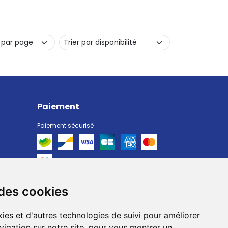
Paiement
Paiement sécurisé
 des cookies
Livraison
Livraison chez vous
ies et d'autres technologies de suivi pour améliorer
Livraison dans un Point Relais
vigation sur notre site, pour vous montrer un