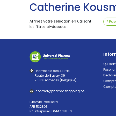
Catherine Kous
Affinez votre sélection en utilisant
Pose
les filtres ci-dessous :
Infor
Qui so
Poser u
Pharmacie des 4 Bras
Déclarer
Route de Bavay, 39
7080 Frameries (Belgique)
Compte 
Compte 
contact
@
pharma
shopping.be
Ludovic Robilliard
APB 532803
N° Entreprise BE0447.382.113