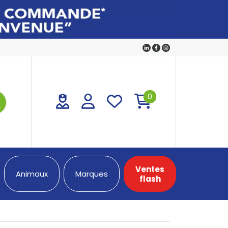
0
Ventes
Animaux
Marques
flash