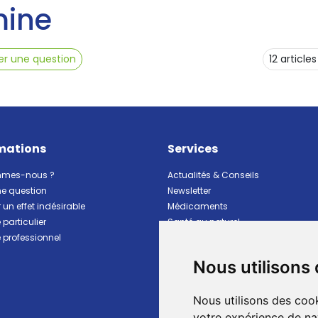
mine
r une question
mations
Services
mmes-nous ?
Actualités & Conseils
ne question
Newsletter
 un effet indésirable
Médicaments
particulier
Santé au naturel
professionnel
Vitalité Minceur Nutrition
Beauté et hygiène
Nous utilisons
Bébé et maman
Matériel et premiers soins
Nous utilisons des cook
Animaux
Marques
votre expérience de na