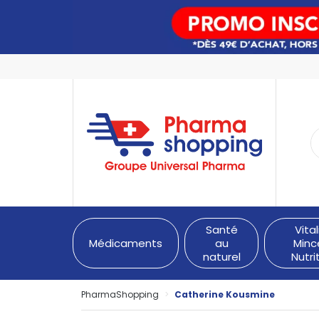
PharmaShopping Votre pha
Santé
Vital
Médicaments
au
Minc
naturel
Nutri
PharmaShopping
Catherine Kousmine