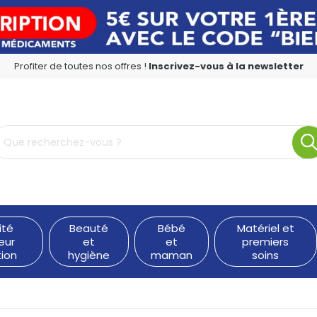
Profiter de toutes nos offres !
Inscrivez-vous à la newsletter
rmacie en ligne à votre service
ité
Beauté
Bébé
Matériel et
eur
et
et
premiers
tion
hygiène
maman
soins