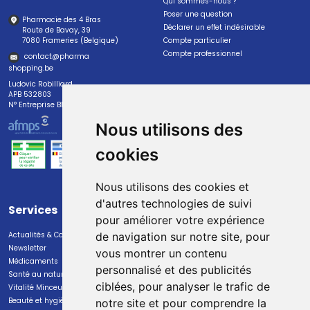
Qui sommes-nous ?
Poser une question
Pharmacie des 4 Bras
Déclarer un effet indésirable
Route de Bavay, 39
7080 Frameries (Belgique)
Compte particulier
Compte professionnel
contact
@
pharma
shopping.be
Ludovic Robilliard
APB 532803
N° Entreprise BE0447.382.113
Nous utilisons des
cookies
Nous utilisons des cookies et
d'autres technologies de suivi
Services
Paiement
pour améliorer votre expérience
Actualités & Conseils
Paiement sécurisé
de navigation sur notre site, pour
Newsletter
vous montrer un contenu
Médicaments
personnalisé et des publicités
Santé au naturel
ciblées, pour analyser le trafic de
Vitalité Minceur Nutrition
Beauté et hygiène
notre site et pour comprendre la