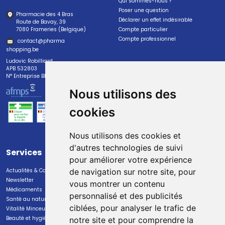
Qui sommes-nous ?
Poser une question
Pharmacie des 4 Bras
Déclarer un effet indésirable
Route de Bavay, 39
7080 Frameries (Belgique)
Compte particulier
Compte professionnel
contact
@
pharma
shopping.be
Ludovic Robilliard
APB 532803
N° Entreprise BE0447.382.113
Nous utilisons des
cookies
Nous utilisons des cookies et
d'autres technologies de suivi
Services
Paiement
pour améliorer votre expérience
Actualités & Conseils
Paiement sécurisé
de navigation sur notre site, pour
Newsletter
vous montrer un contenu
Médicaments
personnalisé et des publicités
Santé au naturel
ciblées, pour analyser le trafic de
Vitalité Minceur Nutrition
Beauté et hygiène
notre site et pour comprendre la