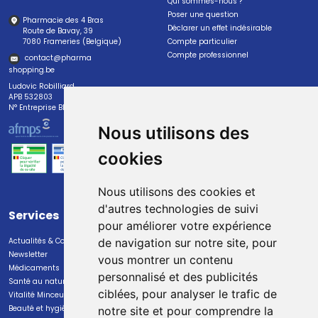
Qui sommes-nous ?
Poser une question
Pharmacie des 4 Bras
Déclarer un effet indésirable
Route de Bavay, 39
7080 Frameries (Belgique)
Compte particulier
Compte professionnel
contact
@
pharma
shopping.be
Ludovic Robilliard
APB 532803
N° Entreprise BE0447.382.113
Nous utilisons des
cookies
Nous utilisons des cookies et
d'autres technologies de suivi
Services
Paiement
pour améliorer votre expérience
Actualités & Conseils
Paiement sécurisé
de navigation sur notre site, pour
Newsletter
vous montrer un contenu
Médicaments
personnalisé et des publicités
Santé au naturel
ciblées, pour analyser le trafic de
Vitalité Minceur Nutrition
Beauté et hygiène
notre site et pour comprendre la