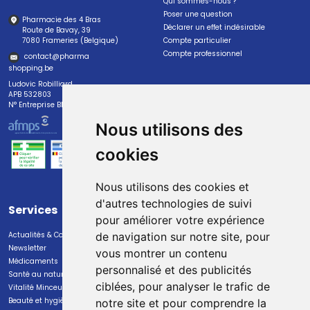
Qui sommes-nous ?
Poser une question
Pharmacie des 4 Bras
Déclarer un effet indésirable
Route de Bavay, 39
7080 Frameries (Belgique)
Compte particulier
Compte professionnel
contact
@
pharma
shopping.be
Ludovic Robilliard
APB 532803
N° Entreprise BE0447.382.113
Nous utilisons des
cookies
Nous utilisons des cookies et
d'autres technologies de suivi
Services
Paiement
pour améliorer votre expérience
Actualités & Conseils
Paiement sécurisé
de navigation sur notre site, pour
Newsletter
vous montrer un contenu
Médicaments
personnalisé et des publicités
Santé au naturel
ciblées, pour analyser le trafic de
Vitalité Minceur Nutrition
Beauté et hygiène
notre site et pour comprendre la