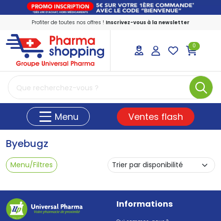
Profiter de toutes nos offres !
Inscrivez-vous à la newsletter
0
PharmaShopping Votre pharmacie en ligne
Ventes flash
Menu
Byebugz
Menu/Filtres
Informations