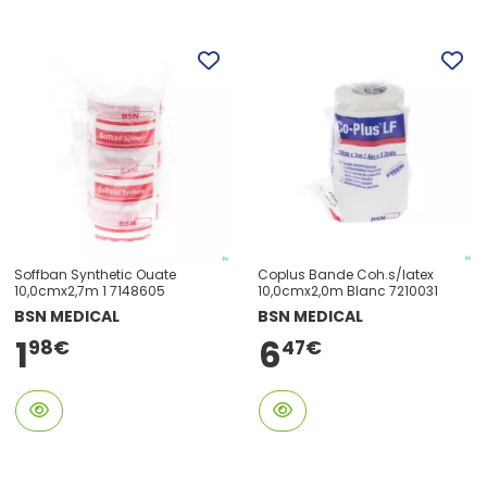
Soffban Synthetic Ouate
Coplus Bande Coh.s/latex
10,0cmx2,7m 1 7148605
10,0cmx2,0m Blanc 7210031
BSN MEDICAL
BSN MEDICAL
1
6
98
€
47
€