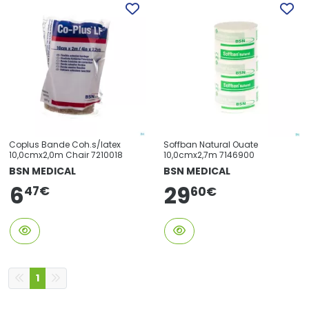
Coplus Bande Coh.s/latex
Soffban Natural Ouate
10,0cmx2,0m Chair 7210018
10,0cmx2,7m 7146900
BSN MEDICAL
BSN MEDICAL
6
29
47
€
60
€
1