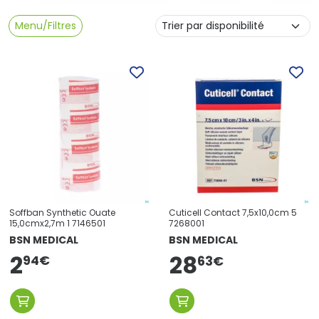
Menu/Filtres
Soffban Synthetic Ouate
Cuticell Contact 7,5x10,0cm 5
15,0cmx2,7m 1 7146501
7268001
BSN MEDICAL
BSN MEDICAL
2
28
94
€
63
€