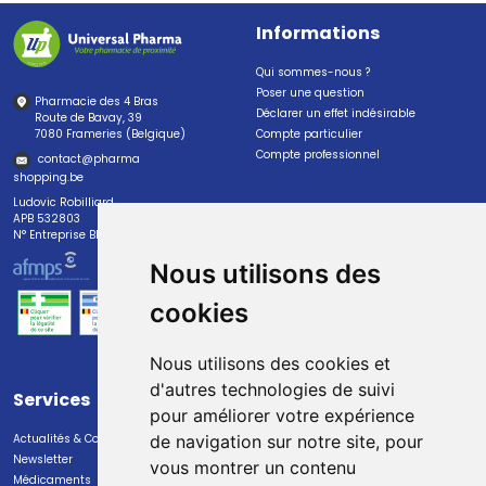
Informations
Qui sommes-nous ?
Poser une question
Pharmacie des 4 Bras
Déclarer un effet indésirable
Route de Bavay, 39
7080 Frameries (Belgique)
Compte particulier
Compte professionnel
contact
@
pharma
shopping.be
Ludovic Robilliard
APB 532803
N° Entreprise BE0447.382.113
Nous utilisons des
cookies
Nous utilisons des cookies et
d'autres technologies de suivi
Services
Paiement
pour améliorer votre expérience
Actualités & Conseils
Paiement sécurisé
de navigation sur notre site, pour
Newsletter
vous montrer un contenu
Médicaments