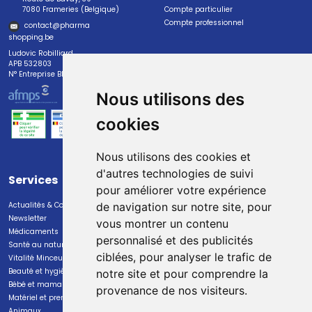
7080 Frameries (Belgique)
Compte particulier
Compte professionnel
contact
@
pharma
shopping.be
Ludovic Robilliard
APB 532803
N° Entreprise BE0447.382.113
Nous utilisons des
cookies
Nous utilisons des cookies et
d'autres technologies de suivi
Services
Paiement
pour améliorer votre expérience
Actualités & Conseils
Paiement sécurisé
de navigation sur notre site, pour
Newsletter
vous montrer un contenu
Médicaments
personnalisé et des publicités
Santé au naturel
ciblées, pour analyser le trafic de
Vitalité Minceur Nutrition
Beauté et hygiène
notre site et pour comprendre la
Bébé et maman
provenance de nos visiteurs.
Livraison
Matériel et premiers soins
Animaux