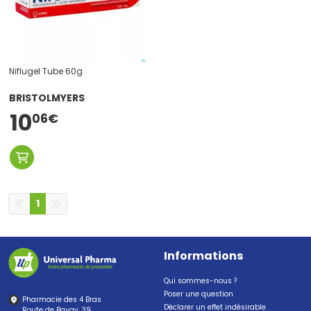
Niflugel Tube 60g
BRISTOLMYERS
10
06
€
1
Informations
Qui sommes-nous ?
Poser une question
Pharmacie des 4 Bras
Déclarer un effet indésirable
Route de Bavay, 39