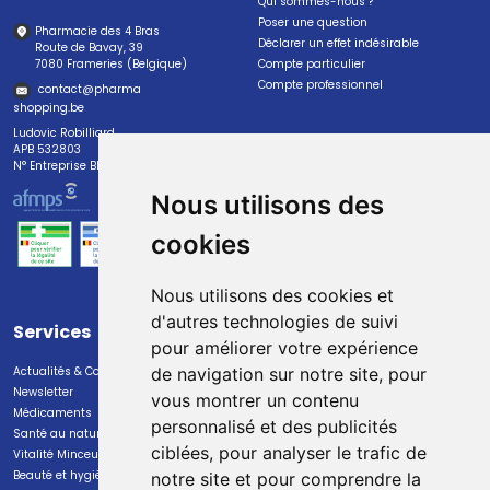
Qui sommes-nous ?
Poser une question
Pharmacie des 4 Bras
Déclarer un effet indésirable
Route de Bavay, 39
7080 Frameries (Belgique)
Compte particulier
Compte professionnel
contact
@
pharma
shopping.be
Ludovic Robilliard
APB 532803
N° Entreprise BE0447.382.113
Nous utilisons des
cookies
Nous utilisons des cookies et
d'autres technologies de suivi
Services
Paiement
pour améliorer votre expérience
Actualités & Conseils
Paiement sécurisé
de navigation sur notre site, pour
Newsletter
vous montrer un contenu
Médicaments
personnalisé et des publicités
Santé au naturel
ciblées, pour analyser le trafic de
Vitalité Minceur Nutrition
Beauté et hygiène
notre site et pour comprendre la