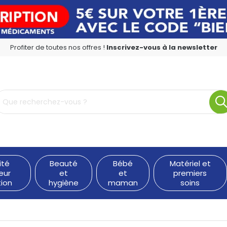
Profiter de toutes nos offres !
Inscrivez-vous à la newsletter
rmacie en ligne à votre service
ité
Beauté
Bébé
Matériel et
eur
et
et
premiers
tion
hygiène
maman
soins