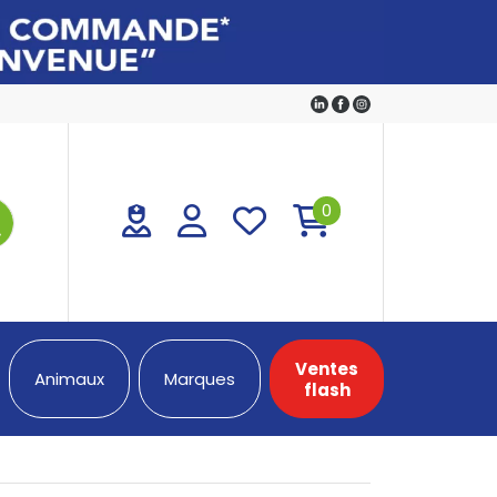
0
Ventes
Animaux
Marques
flash