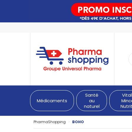
PharmaShopping Votre pha
Santé
Vital
Médicaments
au
Minc
naturel
Nutri
PharmaShopping
BOHO