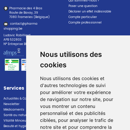
Qui sommes-nous ?
Poser une question
Pharmacie des 4 Bras
Déclarer un effet indésirable
Route de Bavay, 39
7080 Frameries (Belgique)
Compte particulier
Compte professionnel
contact
@
pharma
shopping.be
Ludovic Robilliard
APB 532803
N° Entreprise BE0447.382.113
Nous utilisons des
cookies
Nous utilisons des cookies et
d'autres technologies de suivi
Services
Paiement
pour améliorer votre expérience
Actualités & Conseils
Paiement sécurisé
de navigation sur notre site, pour
Newsletter
vous montrer un contenu
Médicaments
personnalisé et des publicités
Santé au naturel
ciblées, pour analyser le trafic de
Vitalité Minceur Nutrition
Beauté et hygiène
notre site et pour comprendre la