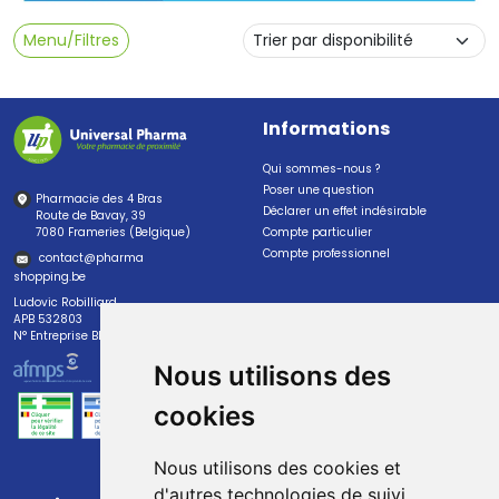
Menu/Filtres
Informations
Qui sommes-nous ?
Poser une question
Pharmacie des 4 Bras
Déclarer un effet indésirable
Route de Bavay, 39
7080 Frameries (Belgique)
Compte particulier
Compte professionnel
contact
@
pharma
shopping.be
Ludovic Robilliard
APB 532803
N° Entreprise BE0447.382.113
Nous utilisons des
cookies
Nous utilisons des cookies et
d'autres technologies de suivi