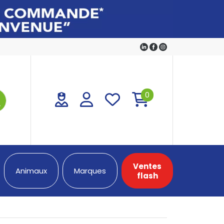
0
Ventes
Animaux
Marques
flash