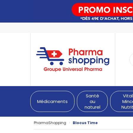
PharmaShopping Votre pha
Santé
Vital
Médicaments
au
Minc
naturel
Nutri
PharmaShopping
Blocus Time