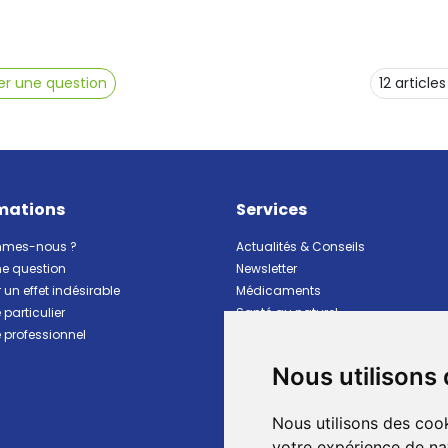
r une question
mations
Services
mmes-nous ?
Actualités & Conseils
ne question
Newsletter
 un effet indésirable
Médicaments
particulier
Santé au naturel
professionnel
Vitalité Minceur Nutrition
Beauté et hygiène
Nous utilisons
Bébé et maman
Matériel et premiers soins
Nous utilisons des cook
Animaux
Marques
votre expérience de na