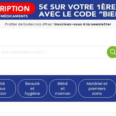
Profiter de toutes nos offres !
Inscrivez-vous à la newsletter
rmacie en ligne à votre service
ité
Beauté
Bébé
Matériel et
eur
et
et
premiers
tion
hygiène
maman
soins