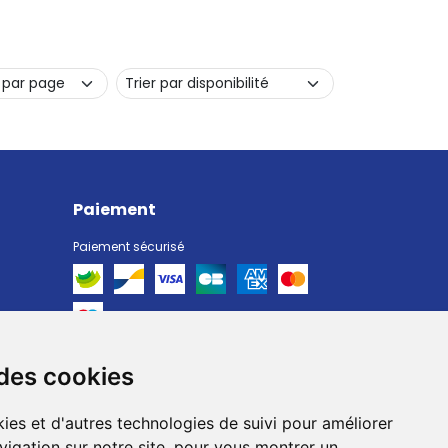
Paiement
Paiement sécurisé
 des cookies
Livraison
Livraison chez vous
ies et d'autres technologies de suivi pour améliorer
Livraison dans un Point Relais
vigation sur notre site, pour vous montrer un