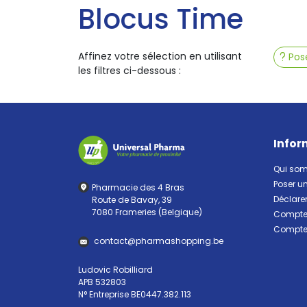
Blocus Time
Affinez votre sélection en utilisant
Pose
les filtres ci-dessous :
Infor
Qui so
Poser u
Pharmacie des 4 Bras
Déclarer
Route de Bavay, 39
7080 Frameries (Belgique)
Compte 
Compte 
contact
@
pharma
shopping.be
Ludovic Robilliard
APB 532803
N° Entreprise BE0447.382.113