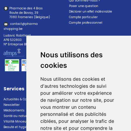
Qui sommes-nous ?
Poser une question
Pharmacie des 4 Bras
Déclarer un effet indésirable
Route de Bavay, 39
7080 Frameries (Belgique)
Compte particulier
Compte professionnel
contact
@
pharma
shopping.be
Ludovic Robilliard
APB 532803
N° Entreprise BE0447.382.113
Nous utilisons des
cookies
Nous utilisons des cookies et
d'autres technologies de suivi
Services
Paiement
pour améliorer votre expérience
Actualités & Conseils
Paiement sécurisé
de navigation sur notre site, pour
Newsletter
vous montrer un contenu
Médicaments
personnalisé et des publicités
Santé au naturel
ciblées, pour analyser le trafic de
Vitalité Minceur Nutrition
Beauté et hygiène
notre site et pour comprendre la