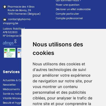
Qui sommes-nous ?
Poser une question
Pharmacie des 4 Bras
Déclarer un effet indésirable
Route de Bavay, 39
7080 Frameries (Belgique)
Compte particulier
Compte professionnel
contact
@
pharma
shopping.be
Ludovic Robilliard
APB 532803
N° Entreprise BE0447.382.113
Nous utilisons des
cookies
Nous utilisons des cookies et
d'autres technologies de suivi
Services
Paiement
pour améliorer votre expérience
Actualités & Conseils
Paiement sécurisé
de navigation sur notre site, pour
Newsletter
vous montrer un contenu
Médicaments
personnalisé et des publicités
Santé au naturel
ciblées, pour analyser le trafic de
Vitalité Minceur Nutrition
Beauté et hygiène
notre site et pour comprendre la