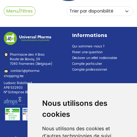
Menu/Filtres
Informations
Qui sommes-nous ?
Poser une question
Pharmacie des 4 Bras
Déclarer un effet indésirable
Route de Bavay, 39
7080 Frameries (Belgique)
Compte particulier
Compte professionnel
contact
@
pharma
shopping.be
Ludovic Robilliard
APB 532803
N° Entreprise BE0447.382.113
Nous utilisons des
cookies
Nous utilisons des cookies et
d'autres technologies de suivi