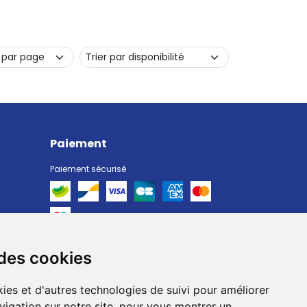
Paiement
Paiement sécurisé
 des cookies
Livraison
Livraison chez vous
ies et d'autres technologies de suivi pour améliorer
Livraison dans un Point Relais
vigation sur notre site, pour vous montrer un