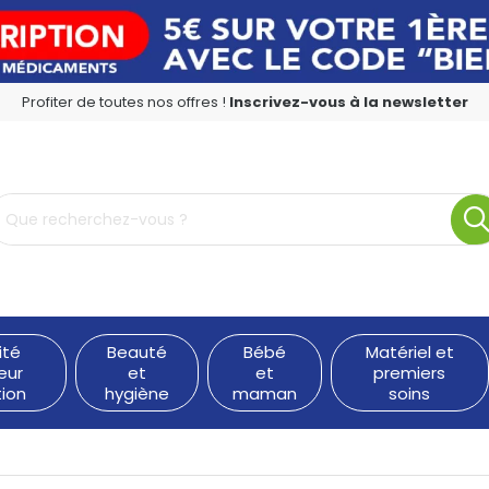
Profiter de toutes nos offres !
Inscrivez-vous à la newsletter
rmacie en ligne à votre service
ité
Beauté
Bébé
Matériel et
eur
et
et
premiers
tion
hygiène
maman
soins