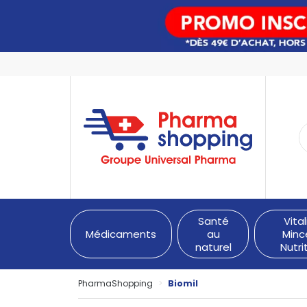
PharmaShopping Votre pha
Santé
Vital
Médicaments
au
Minc
naturel
Nutri
PharmaShopping
Biomil