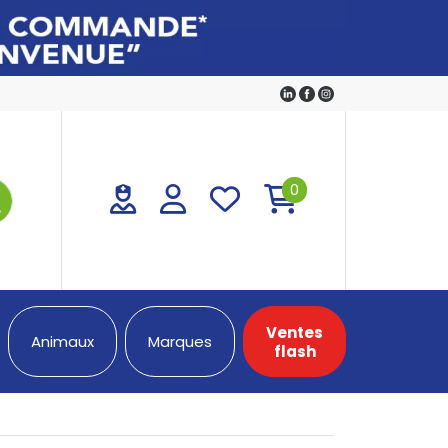
0
Ventes
Animaux
Marques
flash