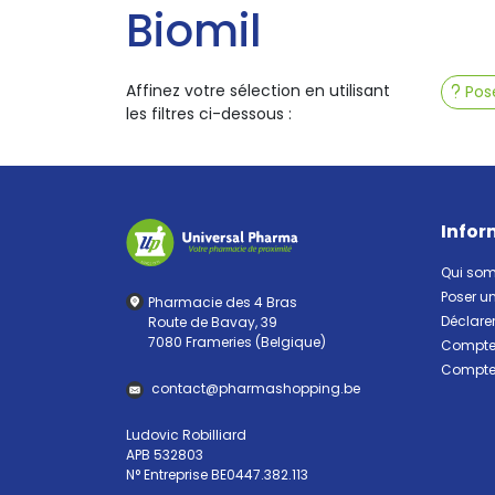
Biomil
Affinez votre sélection en utilisant
Pose
les filtres ci-dessous :
Infor
Qui so
Poser u
Pharmacie des 4 Bras
Déclarer
Route de Bavay, 39
7080 Frameries (Belgique)
Compte 
Compte 
contact
@
pharma
shopping.be
Ludovic Robilliard
APB 532803
N° Entreprise BE0447.382.113