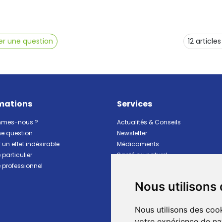
r une question
mations
Services
mmes-nous ?
Actualités & Conseils
ne question
Newsletter
 un effet indésirable
Médicaments
particulier
Santé au naturel
professionnel
Vitalité Minceur Nutrition
Beauté et hygiène
Nous utilisons
Bébé et maman
Matériel et premiers soins
Nous utilisons des cook
Animaux
Marques
votre expérience de na