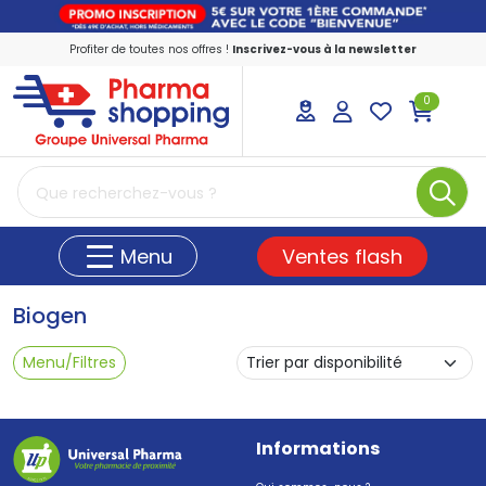
Profiter de toutes nos offres !
Inscrivez-vous à la newsletter
0
PharmaShopping Votre pharmacie en ligne
Ventes flash
Menu
Biogen
Menu/Filtres
Informations