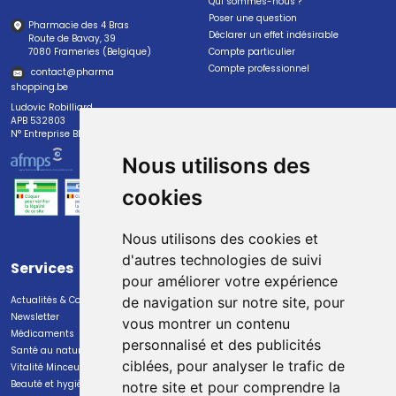
Qui sommes-nous ?
Poser une question
Pharmacie des 4 Bras
Déclarer un effet indésirable
Route de Bavay, 39
7080 Frameries (Belgique)
Compte particulier
Compte professionnel
contact
@
pharma
shopping.be
Ludovic Robilliard
APB 532803
N° Entreprise BE0447.382.113
Nous utilisons des
cookies
Nous utilisons des cookies et
d'autres technologies de suivi
Services
Paiement
pour améliorer votre expérience
Actualités & Conseils
Paiement sécurisé
de navigation sur notre site, pour
Newsletter
vous montrer un contenu
Médicaments
personnalisé et des publicités
Santé au naturel
ciblées, pour analyser le trafic de
Vitalité Minceur Nutrition
Beauté et hygiène
notre site et pour comprendre la