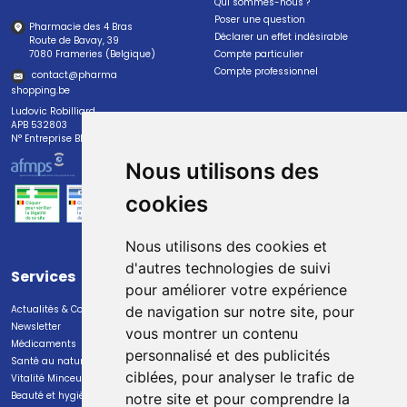
Qui sommes-nous ?
Poser une question
Pharmacie des 4 Bras
Déclarer un effet indésirable
Route de Bavay, 39
7080 Frameries (Belgique)
Compte particulier
Compte professionnel
contact
@
pharma
shopping.be
Ludovic Robilliard
APB 532803
N° Entreprise BE0447.382.113
Nous utilisons des
cookies
Nous utilisons des cookies et
d'autres technologies de suivi
Services
Paiement
pour améliorer votre expérience
Actualités & Conseils
Paiement sécurisé
de navigation sur notre site, pour
Newsletter
vous montrer un contenu
Médicaments
personnalisé et des publicités
Santé au naturel
ciblées, pour analyser le trafic de
Vitalité Minceur Nutrition
Beauté et hygiène
notre site et pour comprendre la