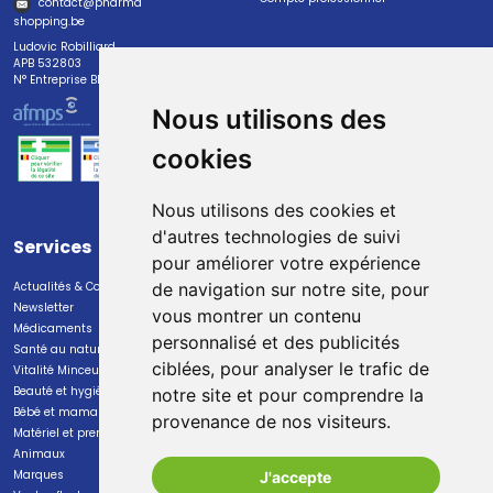
contact
@
pharma
shopping.be
Ludovic Robilliard
APB 532803
N° Entreprise BE0447.382.113
Nous utilisons des
cookies
Nous utilisons des cookies et
d'autres technologies de suivi
Services
Paiement
pour améliorer votre expérience
Actualités & Conseils
Paiement sécurisé
de navigation sur notre site, pour
Newsletter
vous montrer un contenu
Médicaments
personnalisé et des publicités
Santé au naturel
ciblées, pour analyser le trafic de
Vitalité Minceur Nutrition
Beauté et hygiène
notre site et pour comprendre la
Bébé et maman
provenance de nos visiteurs.
Livraison
Matériel et premiers soins
Animaux
Livraison chez vous
Marques
J'accepte
Livraison dans un Point Relais