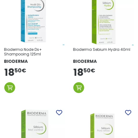
Bioderma Node Ds+
Bioderma Sebium Hydra 40ml
Shampooing 125ml
BIODERMA
BIODERMA
18
18
50
€
50
€