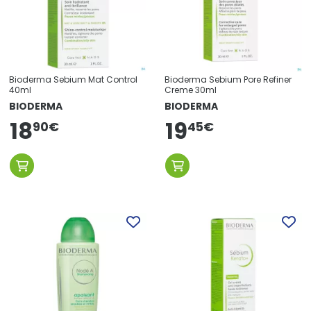
Bioderma Sebium Mat Control
Bioderma Sebium Pore Refiner
40ml
Creme 30ml
BIODERMA
BIODERMA
18
19
45
€
90
€