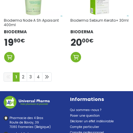
Bioderma Node A Sh Apaisant
Bioderma Sebium Kerato+ 30ml
400ml
BIODERMA
BIODERMA
19
20
90
€
00
€
1
2
3
4
Informations
Qui sommes-nous ?
Poser une question
Pharmacie des 4 Bras
Déclarer un effet indésirable
Route de Bavay, 39
7080 Frameries (Belgique)
Compte particulier
Compte professionnel