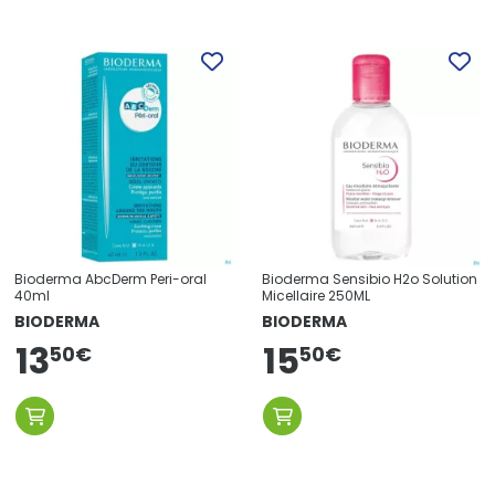
Bioderma AbcDerm Peri-oral
Bioderma Sensibio H2o Solution
40ml
Micellaire 250ML
BIODERMA
BIODERMA
13
15
50
€
50
€