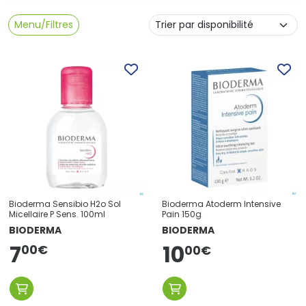
Menu/Filtres
Bioderma Sensibio H2o Sol
Bioderma Atoderm Intensive
Micellaire P Sens. 100ml
Pain 150g
BIODERMA
BIODERMA
7
10
00
€
00
€