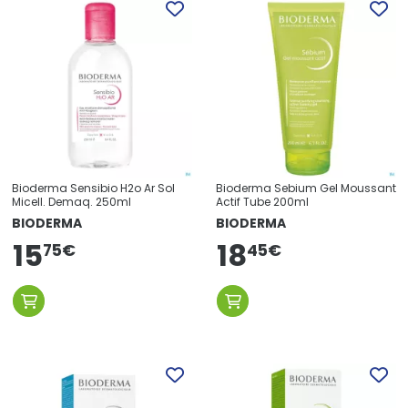
Bioderma Sensibio H2o Ar Sol
Bioderma Sebium Gel Moussant
Micell. Demaq. 250ml
Actif Tube 200ml
BIODERMA
BIODERMA
15
18
75
€
45
€