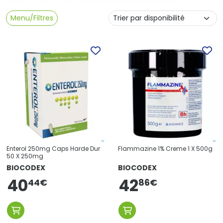
Menu/Filtres
Enterol 250mg Caps Harde Dur
Flammazine 1% Creme 1 X 500g
50 X 250mg
BIOCODEX
BIOCODEX
40
42
86
€
44
€