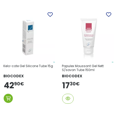
Kelo-cote Gel Silicone Tube 15g
Papulex Moussant Gel Nett
S/savon Tube 150ml
BIOCODEX
BIOCODEX
42
17
30
€
90
€