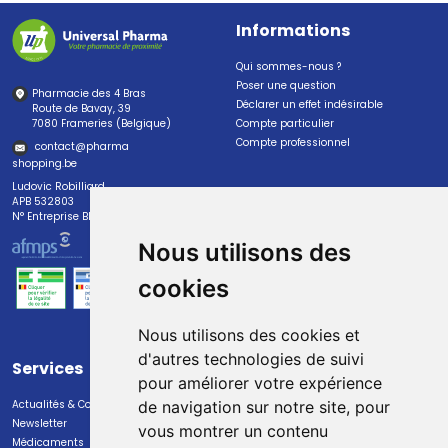
Informations
Qui sommes-nous ?
Poser une question
Pharmacie des 4 Bras
Déclarer un effet indésirable
Route de Bavay, 39
7080 Frameries (Belgique)
Compte particulier
Compte professionnel
contact
@
pharma
shopping.be
Ludovic Robilliard
APB 532803
N° Entreprise BE0447.382.113
Nous utilisons des
cookies
Nous utilisons des cookies et
d'autres technologies de suivi
Services
Paiement
pour améliorer votre expérience
Actualités & Conseils
Paiement sécurisé
de navigation sur notre site, pour
Newsletter
vous montrer un contenu
Médicaments