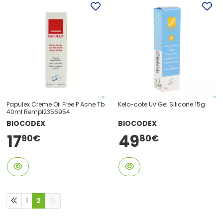
Papulex Creme Oil Free P Acne Tb
Kelo-cote Uv Gel Silicone 15g
40ml Rempl2356954
BIOCODEX
BIOCODEX
17
49
90
€
80
€
1
2