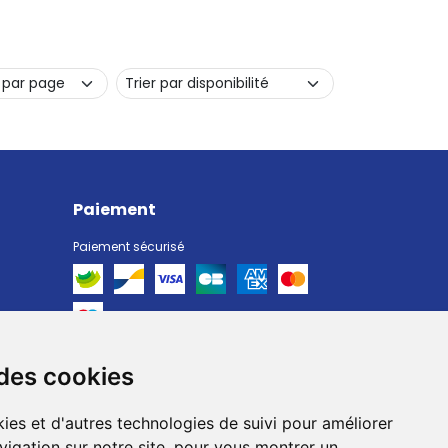
Paiement
Paiement sécurisé
 des cookies
Livraison
Livraison chez vous
ies et d'autres technologies de suivi pour améliorer
Livraison dans un Point Relais
vigation sur notre site, pour vous montrer un