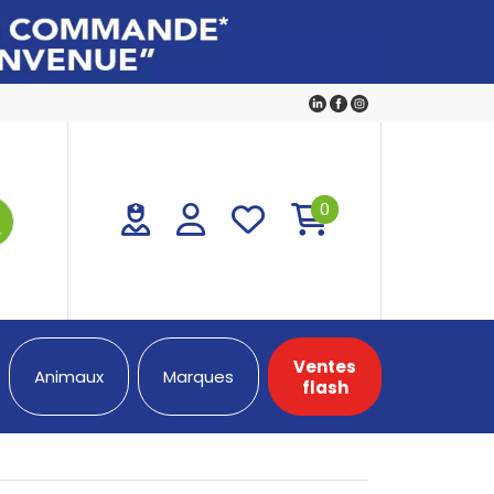
0
Ventes
Animaux
Marques
flash