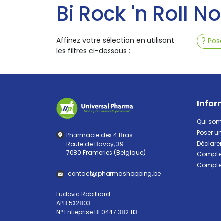
Bi Rock 'n Roll No
Affinez votre sélection en utilisant
Pose
les filtres ci-dessous :
Infor
Qui so
Poser u
Pharmacie des 4 Bras
Déclarer
Route de Bavay, 39
7080 Frameries (Belgique)
Compte 
Compte 
contact
@
pharma
shopping.be
Ludovic Robilliard
APB 532803
N° Entreprise BE0447.382.113