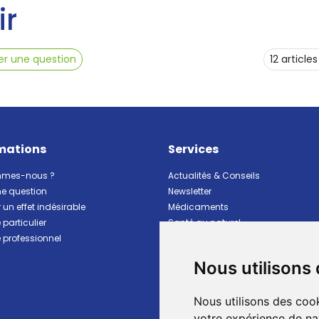
ir
r une question
mations
Services
mmes-nous ?
Actualités & Conseils
ne question
Newsletter
 un effet indésirable
Médicaments
particulier
Santé au naturel
professionnel
Vitalité Minceur Nutrition
Beauté et hygiène
Nous utilisons
Bébé et maman
Matériel et premiers soins
Nous utilisons des cook
Animaux
Marques
votre expérience de na