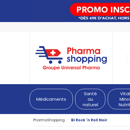
PharmaShopping Votre pha
Santé
Vital
Médicaments
au
Minc
naturel
Nutri
PharmaShopping
Bi Rock 'n Roll Noir