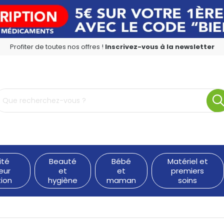
Profiter de toutes nos offres !
Inscrivez-vous à la newsletter
rmacie en ligne à votre service
ité
Beauté
Bébé
Matériel et
eur
et
et
premiers
tion
hygiène
maman
soins