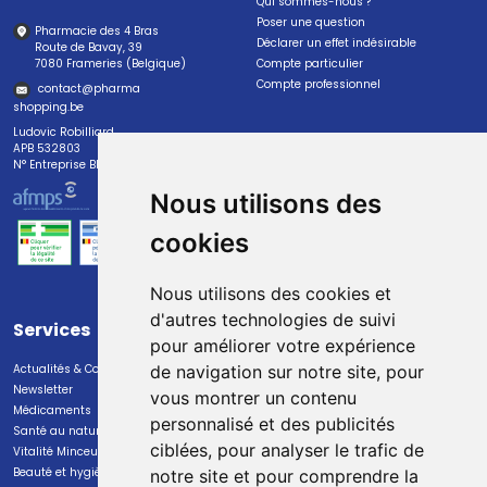
Qui sommes-nous ?
Poser une question
Pharmacie des 4 Bras
Déclarer un effet indésirable
Route de Bavay, 39
7080 Frameries (Belgique)
Compte particulier
Compte professionnel
contact
@
pharma
shopping.be
Ludovic Robilliard
APB 532803
N° Entreprise BE0447.382.113
Nous utilisons des
cookies
Nous utilisons des cookies et
d'autres technologies de suivi
Services
Paiement
pour améliorer votre expérience
Actualités & Conseils
Paiement sécurisé
de navigation sur notre site, pour
Newsletter
vous montrer un contenu
Médicaments
personnalisé et des publicités
Santé au naturel
ciblées, pour analyser le trafic de
Vitalité Minceur Nutrition
Beauté et hygiène
notre site et pour comprendre la