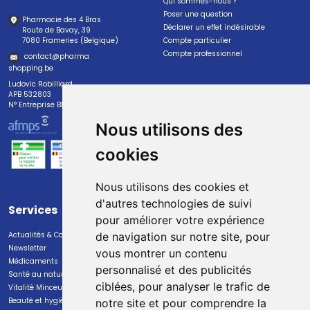
Qui sommes-nous ?
Poser une question
Pharmacie des 4 Bras
Déclarer un effet indésirable
Route de Bavay, 39
7080 Frameries (Belgique)
Compte particulier
Compte professionnel
contact
@
pharma
shopping.be
Ludovic Robilliard
APB 532803
N° Entreprise BE0447.382.113
Nous utilisons des
cookies
Nous utilisons des cookies et
d'autres technologies de suivi
Services
Paiement
pour améliorer votre expérience
Actualités & Conseils
Paiement sécurisé
de navigation sur notre site, pour
Newsletter
vous montrer un contenu
Médicaments
personnalisé et des publicités
Santé au naturel
ciblées, pour analyser le trafic de
Vitalité Minceur Nutrition
Beauté et hygiène
notre site et pour comprendre la