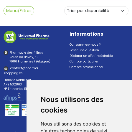
Menu/Filtres
Informations
Qui sommes-nous ?
Poser une question
Pharmacie des 4 Bras
Déclarer un effet indésirable
Route de Bavay, 39
7080 Frameries (Belgique)
Compte particulier
Compte professionnel
contact
@
pharma
shopping.be
Ludovic Robilliard
APB 532803
N° Entreprise BE0447.382.113
Nous utilisons des
cookies
Nous utilisons des cookies et
d'autres technologies de suivi