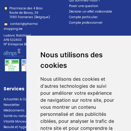
Qui sommes-nous ?
Poser une question
Pharmacie des 4 Bras
Déclarer un effet indésirable
Route de Bavay, 39
7080 Frameries (Belgique)
Compte particulier
Compte professionnel
contact
@
pharma
shopping.be
Ludovic Robilliard
APB 532803
N° Entreprise BE0447.382.113
Nous utilisons des
cookies
Nous utilisons des cookies et
d'autres technologies de suivi
Services
Paiement
pour améliorer votre expérience
Actualités & Conseils
Paiement sécurisé
de navigation sur notre site, pour
Newsletter
vous montrer un contenu
Médicaments
personnalisé et des publicités
Santé au naturel
ciblées, pour analyser le trafic de
Vitalité Minceur Nutrition
Beauté et hygiène
notre site et pour comprendre la