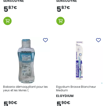
SENSODYNE
SENSODYNE
5
5
87
€
87
€
Babaria démaquillant pour les
Elgydium Brosse Blancheur
yeux et les lèvres (
Medium
ELGYDIUM
5
5
90
€
90
€