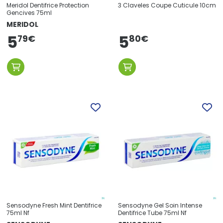
Meridol Dentifrice Protection
3 Claveles Coupe Cuticule 10cm
Gencives 75ml
MERIDOL
5
5
79
€
80
€
Sensodyne Fresh Mint Dentifrice
Sensodyne Gel Soin Intense
75ml Nf
Dentifrice Tube 75ml Nf