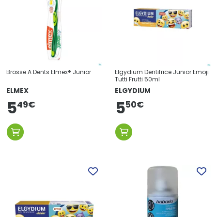
Brosse A Dents Elmex® Junior
Elgydium Dentifrice Junior Emoji
Tutti Frutti 50ml
ELMEX
ELGYDIUM
5
5
49
€
50
€