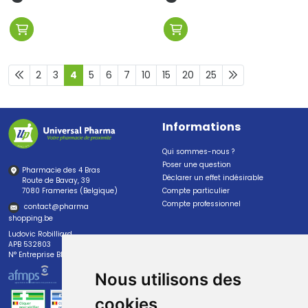
2
3
4
5
6
7
10
15
20
25
Informations
Qui sommes-nous ?
Poser une question
Pharmacie des 4 Bras
Déclarer un effet indésirable
Route de Bavay, 39
7080 Frameries (Belgique)
Compte particulier
Compte professionnel
contact
@
pharma
shopping.be
Ludovic Robilliard
APB 532803
N° Entreprise BE0447.382.113
Nous utilisons des
cookies