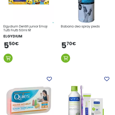
Elgydium Dentifr.junior Emoji
Babaria deo spray pieds
Tutti Frutti 50ml Nf
ELGYDIUM
5
5
70
€
50
€