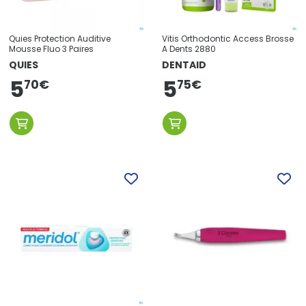
Quies Protection Auditive
Vitis Orthodontic Access Brosse
Mousse Fluo 3 Paires
A Dents 2880
QUIES
DENTAID
5
5
75
€
70
€