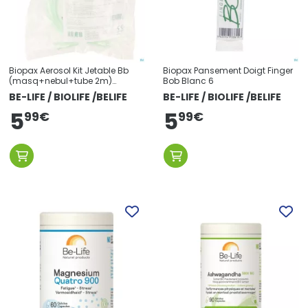
Biopax Aerosol Kit Jetable Bb
Biopax Pansement Doigt Finger
(masq+nebul+tube 2m)
Bob Blanc 6
HS50180
BE-LIFE / BIOLIFE /BELIFE
BE-LIFE / BIOLIFE /BELIFE
5
5
99
€
99
€