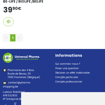
BE-LIFE / BIOLIFE /BELIFE
39
90
€
1
Informations
Qui sommes-nous ?
Poser une question
Pharmacie des 4 Bras
Déclarer un effet indésirable
Route de Bavay, 39
7080 Frameries (Belgique)
Compte particulier
Compte professionnel
contact
@
pharma
shopping.be
Ludovic Robilliard
APB 532803
N° Entreprise BE0447.382.113