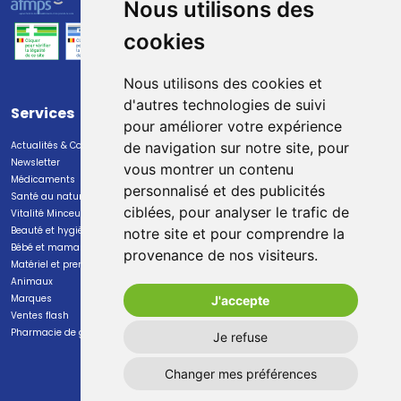
Nous utilisons des
cookies
Nous utilisons des cookies et
d'autres technologies de suivi
Services
Paiement
pour améliorer votre expérience
Actualités & Conseils
Paiement sécurisé
de navigation sur notre site, pour
Newsletter
vous montrer un contenu
Médicaments
personnalisé et des publicités
Santé au naturel
ciblées, pour analyser le trafic de
Vitalité Minceur Nutrition
Beauté et hygiène
notre site et pour comprendre la
Bébé et maman
provenance de nos visiteurs.
Livraison
Matériel et premiers soins
Animaux
Livraison chez vous
Marques
J'accepte
Livraison dans un Point Relais
Ventes flash
Pharmacie de garde
Je refuse
Changer mes préférences