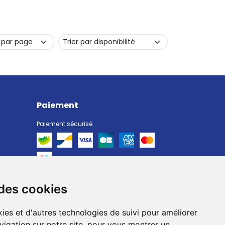
Paiement
Paiement sécurisé
 des cookies
Livraison
Livraison chez vous
ies et d'autres technologies de suivi pour améliorer
Livraison dans un Point Relais
vigation sur notre site, pour vous montrer un