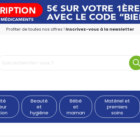
Profiter de toutes nos offres !
Inscrivez-vous à la newsletter
rmacie en ligne à votre service
ité
Beauté
Bébé
Matériel et
eur
et
et
premiers
tion
hygiène
maman
soins