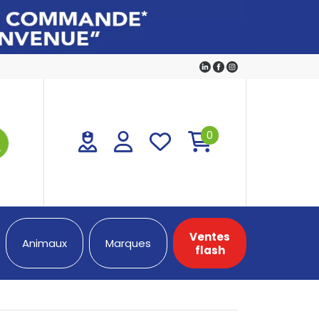
0
Ventes
Animaux
Marques
flash