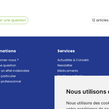
r une question
mations
Services
mmes-nous ?
Actualités & Conseils
ne question
Newsletter
 un effet indésirable
Médicaments
particulier
Santé au naturel
professionnel
Vitalité Minceur Nutrition
Beauté et hygiène
Nous utilisons
Bébé et maman
Matériel et premiers soins
Nous utilisons des cook
Animaux
Marques
votre expérience de na