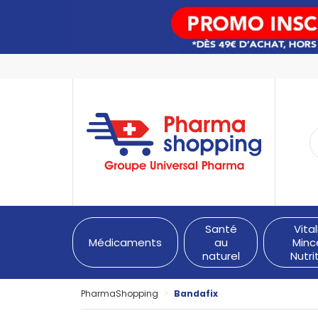
PharmaShopping Votre pha
Santé
Vital
Médicaments
au
Minc
naturel
Nutri
PharmaShopping
Bandafix