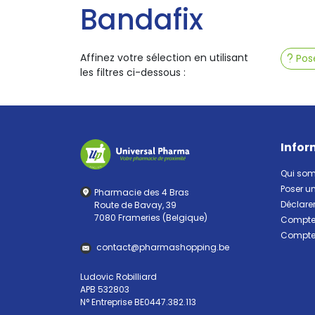
Bandafix
Affinez votre sélection en utilisant
Pose
les filtres ci-dessous :
Infor
Qui so
Poser u
Pharmacie des 4 Bras
Déclarer
Route de Bavay, 39
7080 Frameries (Belgique)
Compte 
Compte 
contact
@
pharma
shopping.be
Ludovic Robilliard
APB 532803
N° Entreprise BE0447.382.113