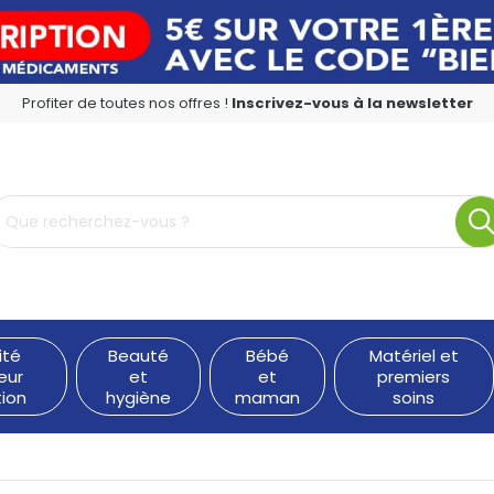
Profiter de toutes nos offres !
Inscrivez-vous à la newsletter
rmacie en ligne à votre service
ité
Beauté
Bébé
Matériel et
eur
et
et
premiers
tion
hygiène
maman
soins