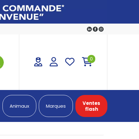
0
Ventes
Animaux
Marques
flash