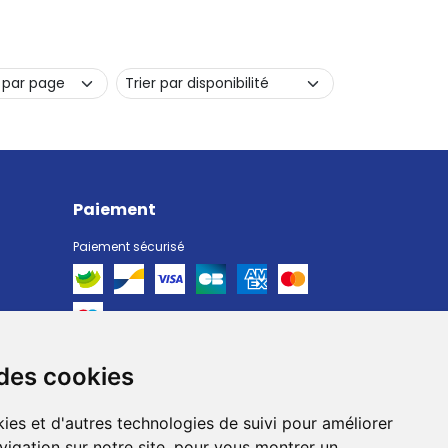
Paiement
Paiement sécurisé
 des cookies
Livraison
Livraison chez vous
ies et d'autres technologies de suivi pour améliorer
Livraison dans un Point Relais
vigation sur notre site, pour vous montrer un