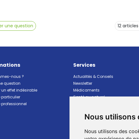
r une question
mations
Services
mmes-nous ?
Actualités & Conseils
ne question
Newsletter
 un effet indésirable
Médicaments
particulier
Santé au naturel
professionnel
Vitalité Minceur Nutrition
Beauté et hygiène
Nous utilisons
Bébé et maman
Matériel et premiers soins
Nous utilisons des cook
Animaux
Marques
votre expérience de na