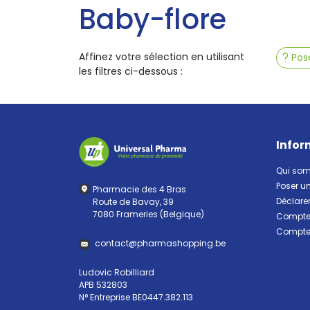
Baby-flore
Affinez votre sélection en utilisant
Pose
les filtres ci-dessous :
Infor
Qui so
Poser u
Pharmacie des 4 Bras
Déclarer
Route de Bavay, 39
7080 Frameries (Belgique)
Compte 
Compte 
contact
@
pharma
shopping.be
Ludovic Robilliard
APB 532803
N° Entreprise BE0447.382.113