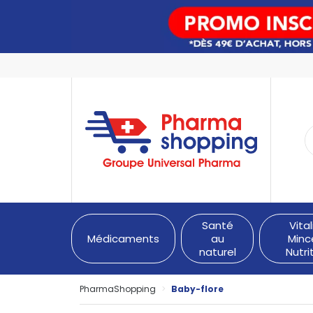
PharmaShopping Votre pha
Santé
Vital
Médicaments
au
Minc
naturel
Nutri
PharmaShopping
Baby-flore