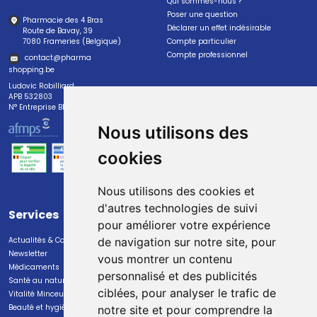
Qui sommes-nous ?
Poser une question
Pharmacie des 4 Bras
Déclarer un effet indésirable
Route de Bavay, 39
7080 Frameries (Belgique)
Compte particulier
Compte professionnel
contact
@
pharma
shopping.be
Ludovic Robilliard
APB 532803
N° Entreprise BE0447.382.113
Nous utilisons des
cookies
Nous utilisons des cookies et
d'autres technologies de suivi
Services
Paiement
pour améliorer votre expérience
Actualités & Conseils
Paiement sécurisé
de navigation sur notre site, pour
Newsletter
vous montrer un contenu
Médicaments
personnalisé et des publicités
Santé au naturel
ciblées, pour analyser le trafic de
Vitalité Minceur Nutrition
Beauté et hygiène
notre site et pour comprendre la