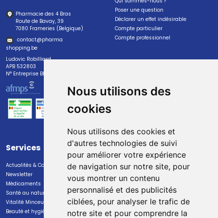
Qui sommes-nous ?
Poser une question
Pharmacie des 4 Bras
Déclarer un effet indésirable
Route de Bavay, 39
7080 Frameries (Belgique)
Compte particulier
Compte professionnel
contact
@
pharma
shopping.be
Ludovic Robilliard
APB 532803
N° Entreprise BE0447.382.113
Nous utilisons des
cookies
Nous utilisons des cookies et
d'autres technologies de suivi
Services
Paiement
pour améliorer votre expérience
Actualités & Conseils
Paiement sécurisé
de navigation sur notre site, pour
Newsletter
vous montrer un contenu
Médicaments
personnalisé et des publicités
Santé au naturel
ciblées, pour analyser le trafic de
Vitalité Minceur Nutrition
Beauté et hygiène
notre site et pour comprendre la