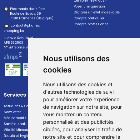
Qui sommes-nous ?
Poser une question
Pharmacie des 4 Bras
Déclarer un effet indésirable
Route de Bavay, 39
7080 Frameries (Belgique)
Compte particulier
Compte professionnel
contact
@
pharma
shopping.be
Ludovic Robilliard
APB 532803
N° Entreprise BE0447.382.113
Nous utilisons des
cookies
Nous utilisons des cookies et
d'autres technologies de suivi
Services
Paiement
pour améliorer votre expérience
Actualités & Conseils
Paiement sécurisé
de navigation sur notre site, pour
Newsletter
vous montrer un contenu
Médicaments
personnalisé et des publicités
Santé au naturel
ciblées, pour analyser le trafic de
Vitalité Minceur Nutrition
Beauté et hygiène
notre site et pour comprendre la