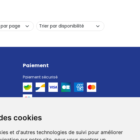
Paiement
Paiement sécurisé
 des cookies
Livraison
Livraison chez vous
ies et d'autres technologies de suivi pour améliorer
Livraison dans un Point Relais
vigation sur notre site, pour vous montrer un