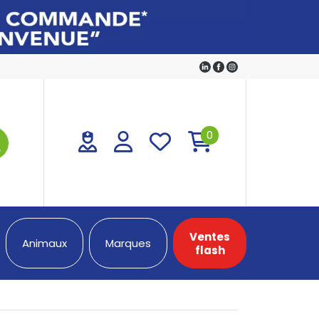
0
Ventes
Animaux
Marques
flash