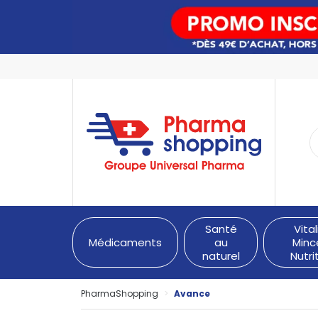
PharmaShopping Votre pha
Santé
Vital
Médicaments
au
Minc
naturel
Nutri
PharmaShopping
Avance