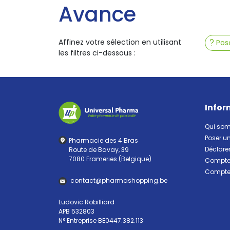
Avance
Affinez votre sélection en utilisant
Pose
les filtres ci-dessous :
Infor
Qui so
Poser u
Pharmacie des 4 Bras
Déclarer
Route de Bavay, 39
7080 Frameries (Belgique)
Compte 
Compte 
contact
@
pharma
shopping.be
Ludovic Robilliard
APB 532803
N° Entreprise BE0447.382.113