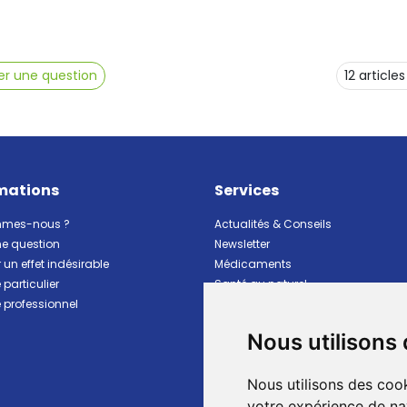
r une question
mations
Services
mmes-nous ?
Actualités & Conseils
ne question
Newsletter
 un effet indésirable
Médicaments
particulier
Santé au naturel
professionnel
Vitalité Minceur Nutrition
Beauté et hygiène
Nous utilisons
Bébé et maman
Matériel et premiers soins
Nous utilisons des cook
Animaux
Marques
votre expérience de na