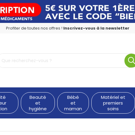
Profiter de toutes nos offres !
Inscrivez-vous à la newsletter
rmacie en ligne à votre service
ité
Beauté
Bébé
Matériel et
eur
et
et
premiers
tion
hygiène
maman
soins