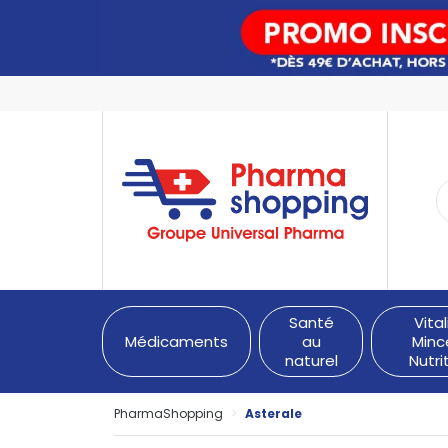
PharmaShopping Votre pha
Santé
Vital
Médicaments
au
Minc
naturel
Nutri
PharmaShopping
Asterale