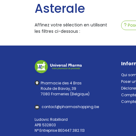
Asterale
Affinez votre sélection en utilisant
Pose
les filtres ci-dessous :
Infor
Qui so
Poser u
Pharmacie des 4 Bras
Déclarer
Route de Bavay, 39
7080 Frameries (Belgique)
Compte 
Compte 
contact
@
pharma
shopping.be
Ludovic Robilliard
APB 532803
N° Entreprise BE0447.382.113