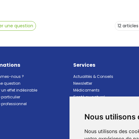
r une question
mations
Services
mmes-nous ?
Actualités & Conseils
ne question
Newsletter
 un effet indésirable
Médicaments
particulier
Santé au naturel
professionnel
Vitalité Minceur Nutrition
Beauté et hygiène
Nous utilisons
Bébé et maman
Matériel et premiers soins
Nous utilisons des cook
Animaux
Marques
votre expérience de na