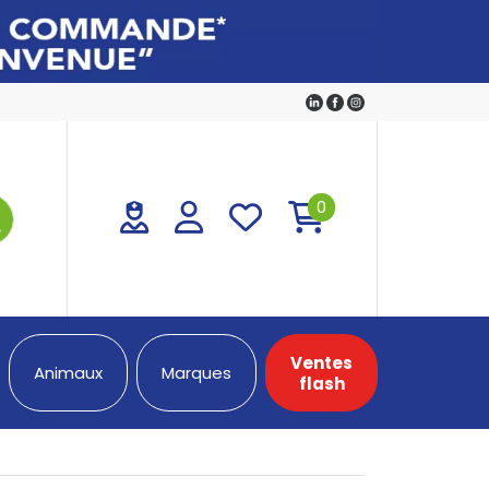
0
Ventes
Animaux
Marques
flash