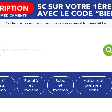
Profiter de toutes nos offres !
Inscrivez-vous à la newsletter
rmacie en ligne à votre service
ité
Beauté
Bébé
Matériel et
eur
et
et
premiers
tion
hygiène
maman
soins