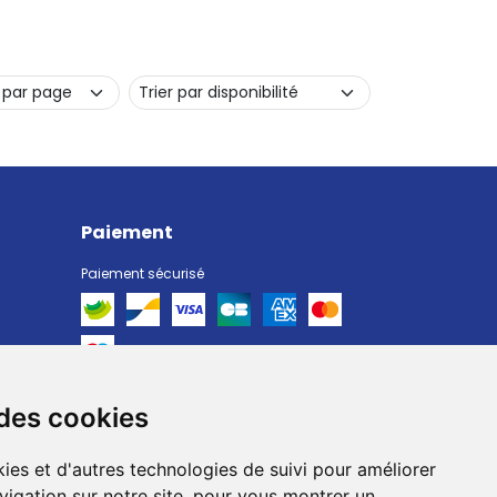
Paiement
Paiement sécurisé
 des cookies
Livraison
Livraison chez vous
ies et d'autres technologies de suivi pour améliorer
Livraison dans un Point Relais
vigation sur notre site, pour vous montrer un