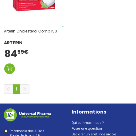
Arterin Cholesterol Comp 150
ARTERIN
84
99
€
1
Informations
Qui sommes-nous ?
Poser une question
Pharmacie des 4 Bras
Déclarer un effet indésirable
Route de Bavay, 39