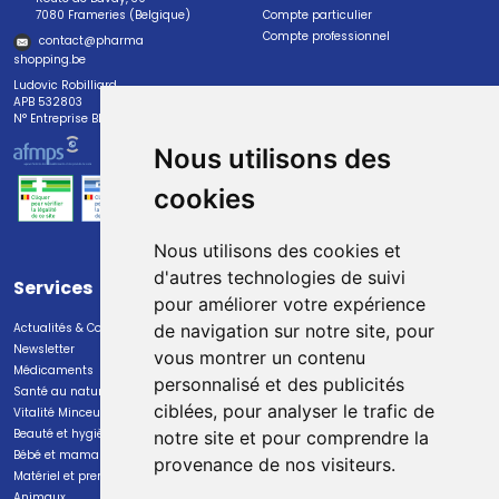
7080 Frameries (Belgique)
Compte particulier
Compte professionnel
contact
@
pharma
shopping.be
Ludovic Robilliard
APB 532803
N° Entreprise BE0447.382.113
Nous utilisons des
cookies
Nous utilisons des cookies et
d'autres technologies de suivi
Services
Paiement
pour améliorer votre expérience
Actualités & Conseils
Paiement sécurisé
de navigation sur notre site, pour
Newsletter
vous montrer un contenu
Médicaments
personnalisé et des publicités
Santé au naturel
ciblées, pour analyser le trafic de
Vitalité Minceur Nutrition
Beauté et hygiène
notre site et pour comprendre la
Bébé et maman
provenance de nos visiteurs.
Livraison
Matériel et premiers soins
Animaux