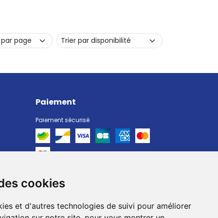
Paiement
Paiement sécurisé
 des cookies
Livraison
Livraison chez vous
ies et d'autres technologies de suivi pour améliorer
Livraison dans un Point Relais
vigation sur notre site, pour vous montrer un