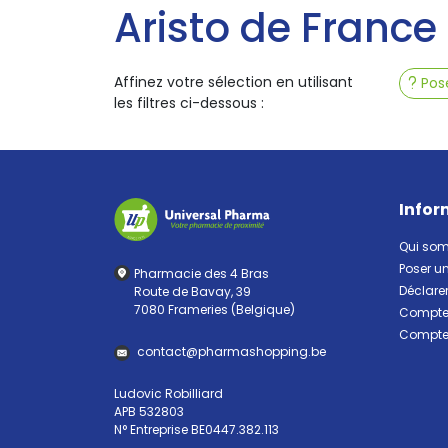
Aristo de France
Affinez votre sélection en utilisant
Pose
les filtres ci-dessous :
Infor
Qui so
Poser u
Pharmacie des 4 Bras
Déclarer
Route de Bavay, 39
7080 Frameries (Belgique)
Compte 
Compte 
contact
@
pharma
shopping.be
Ludovic Robilliard
APB 532803
N° Entreprise BE0447.382.113