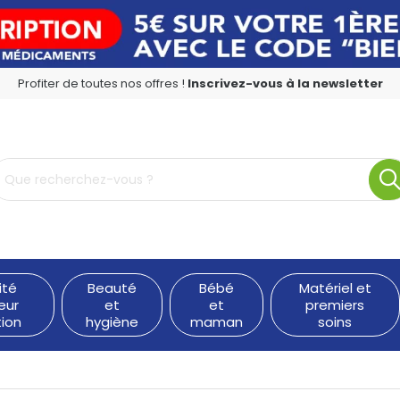
Profiter de toutes nos offres !
Inscrivez-vous à la newsletter
rmacie en ligne à votre service
ité
Beauté
Bébé
Matériel et
eur
et
et
premiers
tion
hygiène
maman
soins