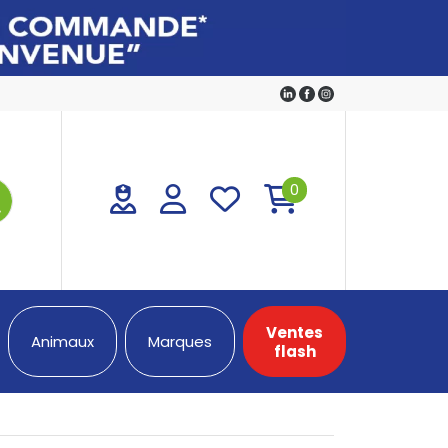
0
Ventes
Animaux
Marques
flash