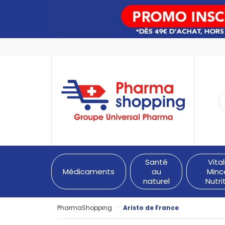
PharmaShopping Votre pha
Santé
Vital
Médicaments
au
Minc
naturel
Nutri
PharmaShopping
Aristo de France