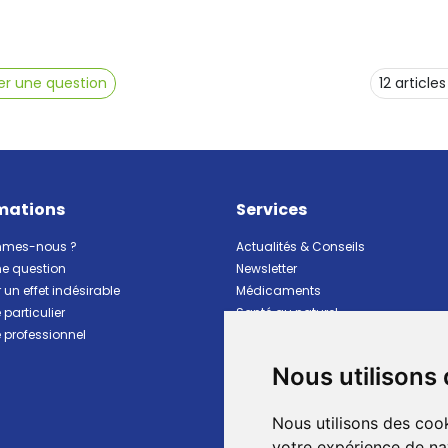
r une question
mations
Services
mmes-nous ?
Actualités & Conseils
ne question
Newsletter
 un effet indésirable
Médicaments
particulier
Santé au naturel
professionnel
Vitalité Minceur Nutrition
Beauté et hygiène
Nous utilisons
Bébé et maman
Matériel et premiers soins
Nous utilisons des cook
Animaux
Marques
votre expérience de na