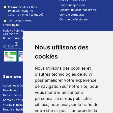
Qui sommes-nous ?
Poser une question
Pharmacie des 4 Bras
Déclarer un effet indésirable
Route de Bavay, 39
7080 Frameries (Belgique)
Compte particulier
Compte professionnel
contact
@
pharma
shopping.be
Ludovic Robilliard
APB 532803
N° Entreprise BE0447.382.113
Nous utilisons des
cookies
Nous utilisons des cookies et
d'autres technologies de suivi
Services
Paiement
pour améliorer votre expérience
Actualités & Conseils
Paiement sécurisé
de navigation sur notre site, pour
Newsletter
vous montrer un contenu
Médicaments
personnalisé et des publicités
Santé au naturel
ciblées, pour analyser le trafic de
Vitalité Minceur Nutrition
Beauté et hygiène
notre site et pour comprendre la