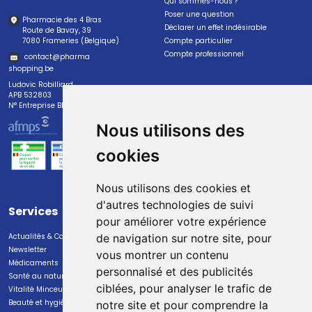
Qui sommes-nous ?
Poser une question
Pharmacie des 4 Bras
Déclarer un effet indésirable
Route de Bavay, 39
7080 Frameries (Belgique)
Compte particulier
Compte professionnel
contact
@
pharma
shopping.be
Ludovic Robilliard
APB 532803
N° Entreprise BE0447.382.113
Nous utilisons des
cookies
Nous utilisons des cookies et
d'autres technologies de suivi
Services
Paiement
pour améliorer votre expérience
Actualités & Conseils
Paiement sécurisé
de navigation sur notre site, pour
Newsletter
vous montrer un contenu
Médicaments
personnalisé et des publicités
Santé au naturel
ciblées, pour analyser le trafic de
Vitalité Minceur Nutrition
Beauté et hygiène
notre site et pour comprendre la