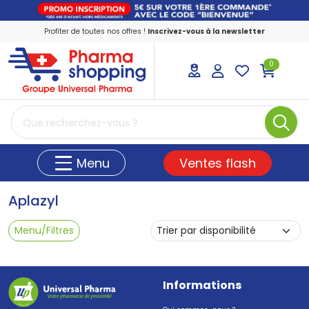
Profiter de toutes nos offres !
Inscrivez-vous à la newsletter
0
PharmaShopping Votre pharmacie en ligne
Ventes flash
Menu
Aplazyl
Menu/Filtres
Informations