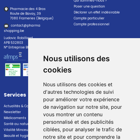
Qui sommes-nous ?
Poser une question
Pharmacie des 4 Bras
Déclarer un effet indésirable
Route de Bavay, 39
7080 Frameries (Belgique)
Compte particulier
Compte professionnel
contact
@
pharma
shopping.be
Ludovic Robilliard
APB 532803
N° Entreprise BE0447.382.113
Nous utilisons des
cookies
Nous utilisons des cookies et
d'autres technologies de suivi
Services
Paiement
pour améliorer votre expérience
Actualités & Conseils
Paiement sécurisé
de navigation sur notre site, pour
Newsletter
vous montrer un contenu
Médicaments
personnalisé et des publicités
Santé au naturel
ciblées, pour analyser le trafic de
Vitalité Minceur Nutrition
Beauté et hygiène
notre site et pour comprendre la