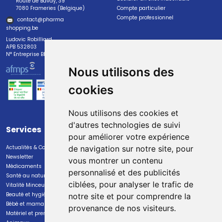
Route de Bavay, 39
7080 Frameries (Belgique)
Compte particulier
Compte professionnel
contact
@
pharma
shopping.be
Ludovic Robilliard
APB 532803
N° Entreprise BE0447.382.113
Nous utilisons des
cookies
Nous utilisons des cookies et
d'autres technologies de suivi
Services
Paiement
pour améliorer votre expérience
Actualités & Conseils
Paiement sécurisé
de navigation sur notre site, pour
Newsletter
vous montrer un contenu
Médicaments
personnalisé et des publicités
Santé au naturel
ciblées, pour analyser le trafic de
Vitalité Minceur Nutrition
Beauté et hygiène
notre site et pour comprendre la
Bébé et maman
provenance de nos visiteurs.
Livraison
Matériel et premiers soins