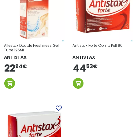
Allestax Double Freshness Gel
Antistax Forte Comp Pell 90
Tube 125Ml
ANTISTAX
ANTISTAX
22
44
94
€
53
€