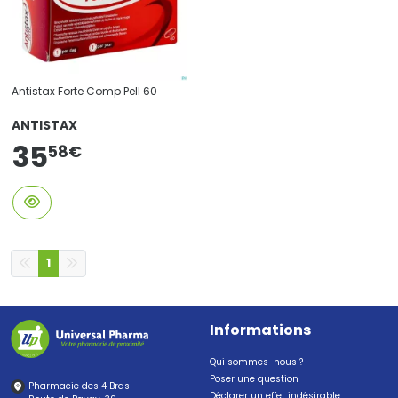
Antistax Forte Comp Pell 60
ANTISTAX
35
58
€
1
Informations
Qui sommes-nous ?
Poser une question
Pharmacie des 4 Bras
Déclarer un effet indésirable