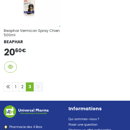
Beaphar Vermicon Spray Chien
500ml
BEAPHAR
20
60
€
1
2
3
Informations
Qui sommes-nous ?
Poser une question
Pharmacie des 4 Bras