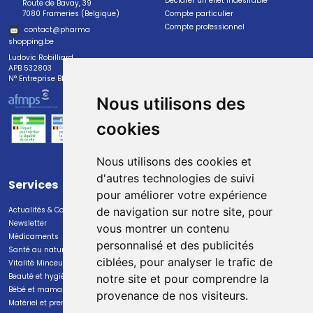
Déclarer un effet indésirable
Route de Bavay, 39
7080 Frameries (Belgique)
Compte particulier
Compte professionnel
contact
@
pharma
shopping.be
Ludovic Robilliard
APB 532803
N° Entreprise BE0447.382.113
Nous utilisons des
cookies
Nous utilisons des cookies et
d'autres technologies de suivi
Services
Paiement
pour améliorer votre expérience
Actualités & Conseils
Paiement sécurisé
de navigation sur notre site, pour
Newsletter
vous montrer un contenu
Médicaments
personnalisé et des publicités
Santé au naturel
ciblées, pour analyser le trafic de
Vitalité Minceur Nutrition
Beauté et hygiène
notre site et pour comprendre la
Bébé et maman
provenance de nos visiteurs.
Livraison
Matériel et premiers soins