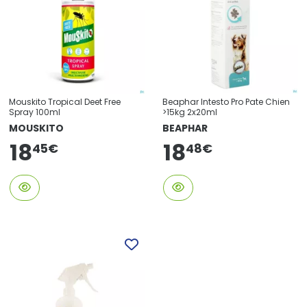
Mouskito Tropical Deet Free
Beaphar Intesto Pro Pate Chien
Spray 100ml
>15kg 2x20ml
MOUSKITO
BEAPHAR
18
18
45
€
48
€