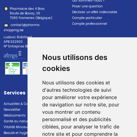
Qui sommes-nous ?
Poser une question
Pharmacie des 4 Bras
Déclarer un effet indésirable
Route de Bavay, 39
7080 Frameries (Belgique)
Compte particulier
Compte professionnel
contact
@
pharma
shopping.be
Ludovic Robilliard
APB 532803
N° Entreprise BE0447.382.113
Nous utilisons des
cookies
Nous utilisons des cookies et
d'autres technologies de suivi
Services
Paiement
pour améliorer votre expérience
Actualités & Conseils
Paiement sécurisé
de navigation sur notre site, pour
Newsletter
vous montrer un contenu
Médicaments
personnalisé et des publicités
Santé au naturel
ciblées, pour analyser le trafic de
Vitalité Minceur Nutrition
Beauté et hygiène
notre site et pour comprendre la