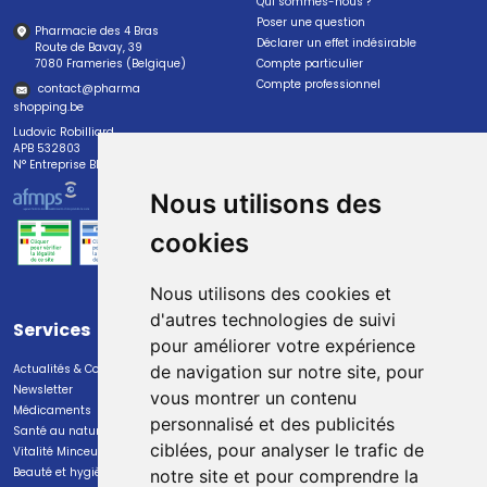
Qui sommes-nous ?
Poser une question
Pharmacie des 4 Bras
Déclarer un effet indésirable
Route de Bavay, 39
7080 Frameries (Belgique)
Compte particulier
Compte professionnel
contact
@
pharma
shopping.be
Ludovic Robilliard
APB 532803
N° Entreprise BE0447.382.113
Nous utilisons des
cookies
Nous utilisons des cookies et
d'autres technologies de suivi
Services
Paiement
pour améliorer votre expérience
Actualités & Conseils
Paiement sécurisé
de navigation sur notre site, pour
Newsletter
vous montrer un contenu
Médicaments
personnalisé et des publicités
Santé au naturel
ciblées, pour analyser le trafic de
Vitalité Minceur Nutrition
Beauté et hygiène
notre site et pour comprendre la